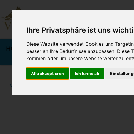
Ihre Privatsphäre ist uns wicht
Navigation
überspringen
Diese Website verwendet Cookies und Targeting
HOTELS
ANGEBOTE &
KU
besser an Ihre Bedürfnisse anzupassen. Diese
PREISE
kommen oder um unsere Website weiter zu ent
Alle akzeptieren
Ich lehne ab
Einstellun
Vineta Hotels Usedom
Home
Verschiedenes