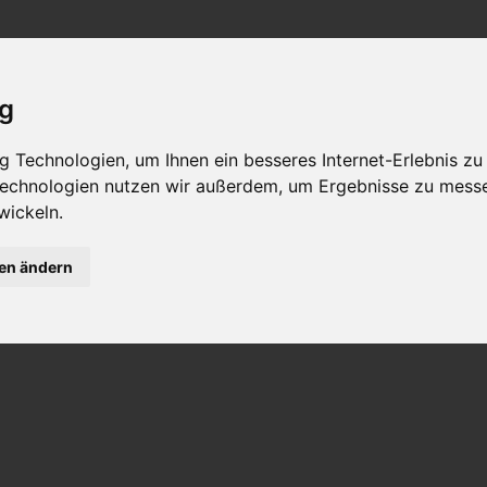
ig
 Technologien, um Ihnen ein besseres Internet-Erlebnis zu
LINARIK - ESSEN &
RUND UM
 Technologien nutzen wir außerdem, um Ergebnisse zu mess
TRINKEN
WOHLFÜH
wickeln.
gen ändern
Anreise