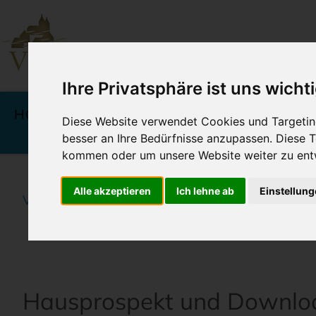
Ihre Privatsphäre ist uns wicht
Navigation
überspringen
HOTELS
ANGEBOTE &
KU
Diese Website verwendet Cookies und Targeting
PREISE
besser an Ihre Bedürfnisse anzupassen. Diese
kommen oder um unsere Website weiter zu ent
Alle akzeptieren
Ich lehne ab
Einstellun
Vineta Hotels Usedom
Home
Rund um Ihren W
Hausprospekt und Downlo