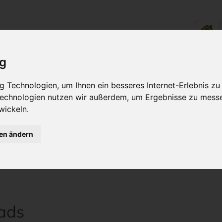
ig
LINARIK - ESSEN &
RUND UM
 Technologien, um Ihnen ein besseres Internet-Erlebnis zu
TRINKEN
WOHLFÜH
 Technologien nutzen wir außerdem, um Ergebnisse zu mess
wickeln.
gen ändern
ohlfühlurlaub
Downloads
ads