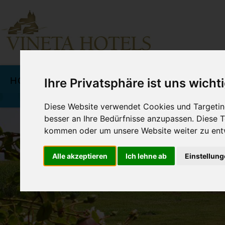
Navigation
überspringen
HOTELS
ANGEBOTE &
K
Ihre Privatsphäre ist uns wicht
PREISE
Diese Website verwendet Cookies und Targeting
besser an Ihre Bedürfnisse anzupassen. Diese
kommen oder um unsere Website weiter zu ent
Alle akzeptieren
Ich lehne ab
Einstellun