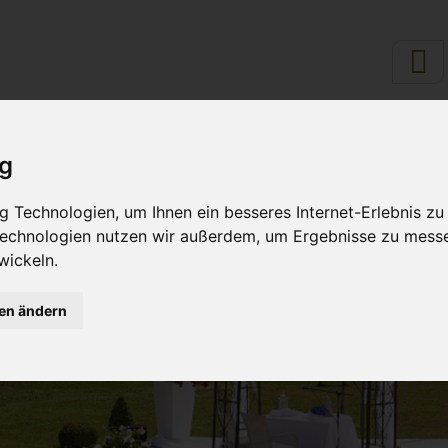
ULINARIK - ESSEN &
RUND U
ig
TRINKEN
WOHLFÜH
 Technologien, um Ihnen ein besseres Internet-Erlebnis zu
 Technologien nutzen wir außerdem, um Ergebnisse zu mess
wickeln.
gen ändern