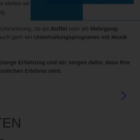
e stellen wir Ihnen gern Unterkünfte zu speziellen
ng.
n Umrahmung, ob als
Buffet
oder als
Mehrgang-
 auch gern ein
Unterhaltungsprogramm mit Musik
elange Erfahrung und wir sorgen dafür, dass Ihre
sslichen Erlebnis wird.
TEN