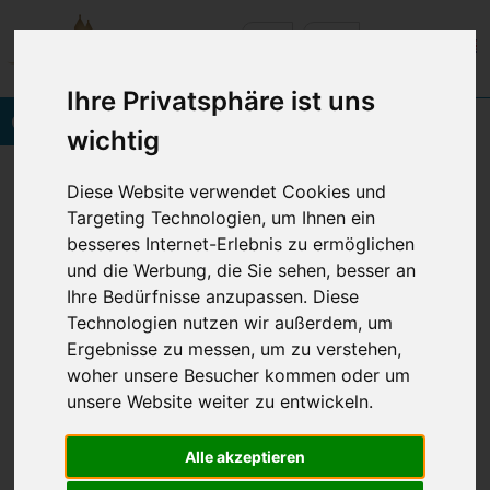
Ihre Privatsphäre ist uns
Onlinebuchung
wichtig
Vineta Hotels Usedom
Home
Diese Website verwendet Cookies und
Buchung & Kontakt
Call-back-Service
Danke
Targeting Technologien, um Ihnen ein
besseres Internet-Erlebnis zu ermöglichen
und die Werbung, die Sie sehen, besser an
Ihre Bedürfnisse anzupassen. Diese
© 2026 VINETA HOTELS USEDOM
Technologien nutzen wir außerdem, um
Navigation
Impressum
Datenschutz
AGB
BFSG
überspringen
Ergebnisse zu messen, um zu verstehen,
woher unsere Besucher kommen oder um
Cookie Einstellungen anpassen
unsere Website weiter zu entwickeln.
Alle akzeptieren